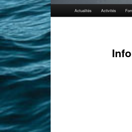
Menu
Actualités
Activités
For
principal
Inf