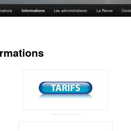
mations
Informations
Les administrateurs
La Revue
Cont
ormations